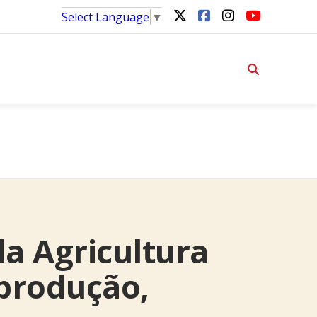
Select Language
▼
 da Agricultura
 produção,