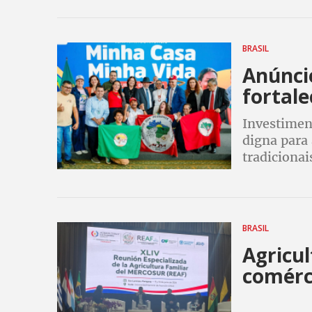
BRASIL
Anúncio
fortale
Investimen
digna para 
tradicionai
BRASIL
Agricul
comérc