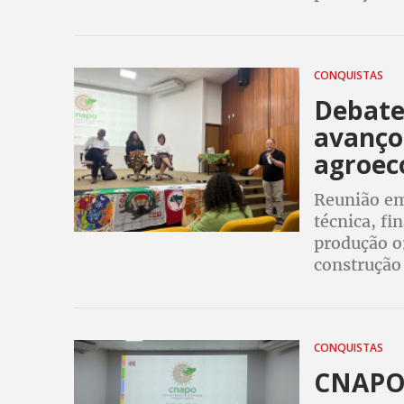
CONQUISTAS
Debat
avanços
agroec
Reunião em 
técnica, fi
produção or
construção 
CONQUISTAS
CNAPO 