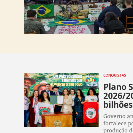
CONQUISTAS
Plano S
2026/2
bilhões
Governo am
fortalece p
produção d