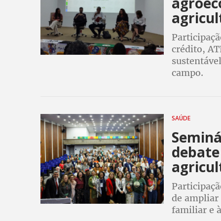
agroeco
agricul
Participaçã
crédito, A
sustentável
campo.
SAÚDE
Seminá
debate
agricul
Participaç
de ampliar 
familiar e 