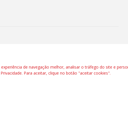
 Brasil participa de debates
gicos para o futuro do país
e reuni
xperiência de navegação melhor, analisar o tráfego do site e perso
e Privacidade
. Para aceitar, clique no botão "aceitar cookies".
 avança nos preparativos