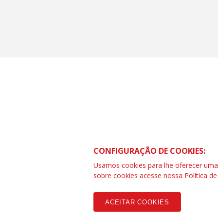
CONTRAF BRASIL
SCS Quadra 01 – Bloco “I” Ed. Centra
CONFIGURAÇÃO DE COOKIES:
Asa Sul – Brasília – DF
Telefone (61) 3032-8857 | www.cont
Usamos cookies para lhe oferecer uma e
SAC: 0800 04209 13
sobre cookies acesse nossa
Política d
ACEITAR COOKIES