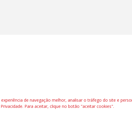
l, 6º andar. Salas 603 a 606 |CEP: 70.304-900
rafbrasil.org.br|
secgeral@fetraf.org.br
xperiência de navegação melhor, analisar o tráfego do site e perso
e Privacidade
. Para aceitar, clique no botão "aceitar cookies".