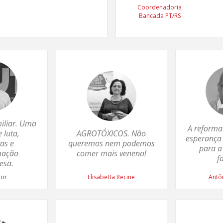
Coordenadoria
Bancada PT/RS
miliar. Uma
A reforma
e luta,
AGROTÓXICOS. Não
esperança
as e
queremos nem podemos
para a
mação
comer mais veneno!
f
esa.
ior
Elisabetta Recine
Antô