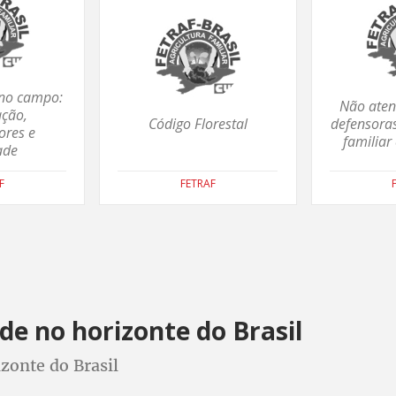
no campo:
Não aten
ação,
Código Florestal
defensoras
ores e
familiar
ade
F
FETRAF
e no horizonte do Brasil
zonte do Brasil