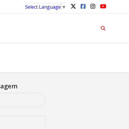
Select Language
▼
nsagem