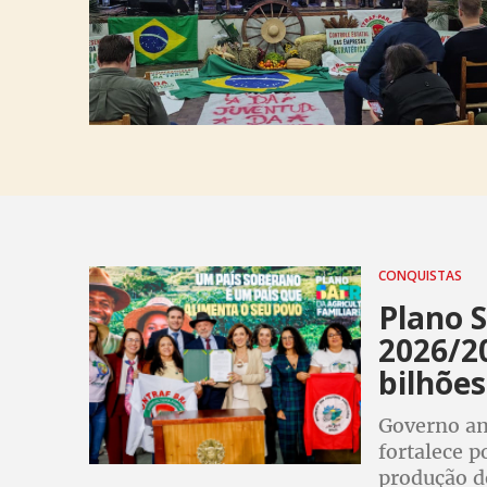
CONQUISTAS
Plano S
2026/2
bilhões
Governo am
fortalece p
produção d