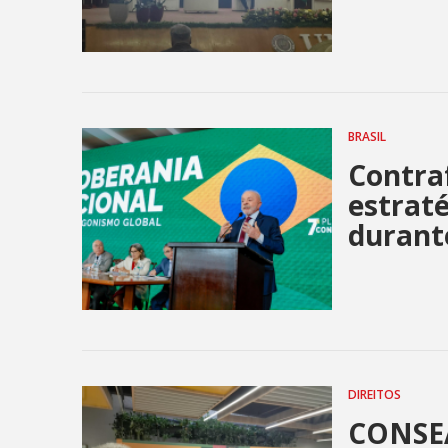
BRASIL
Contraf
estraté
durant
DIREITOS
CONSEA