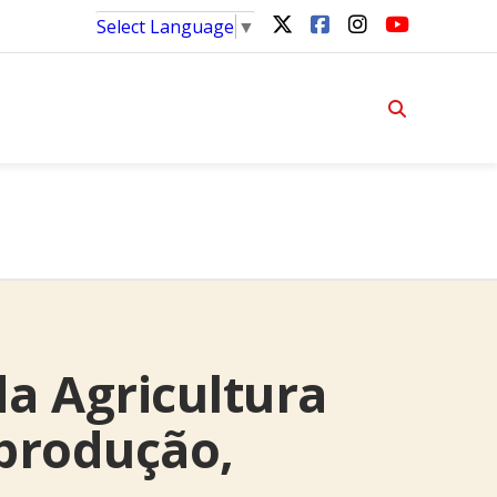
Select Language
▼
 da Agricultura
 produção,