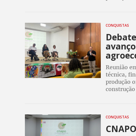
CONQUISTAS
Debat
avanços
agroec
Reunião em 
técnica, fi
produção or
construção 
CONQUISTAS
CNAPO 