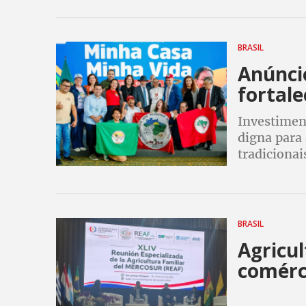
BRASIL
Anúncio
fortale
Investimen
digna para 
tradicionai
BRASIL
Agricul
comérc