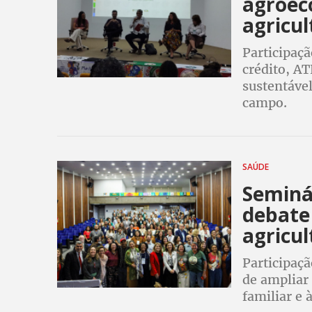
agroeco
agricul
Participaçã
crédito, A
sustentável
campo.
SAÚDE
Seminá
debate
agricul
Participaç
de ampliar 
familiar e 