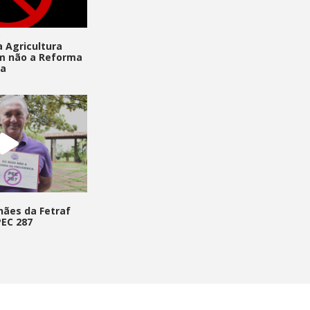
S
a Agricultura
em não a Reforma
ia
S
hães da Fetraf
PEC 287