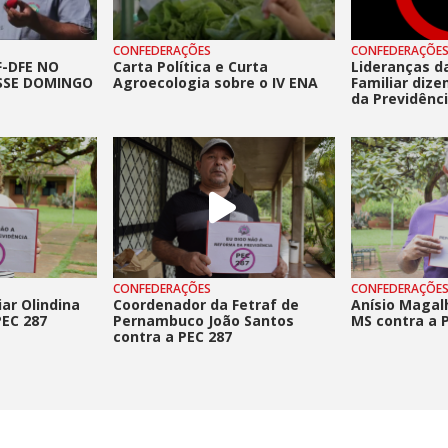
CONFEDERAÇÕES
CONFEDERAÇÕE
F-DFE NO
Carta Política e Curta
Lideranças d
SSE DOMINGO
Agroecologia sobre o IV ENA
Familiar diz
da Previdênc
CONFEDERAÇÕES
CONFEDERAÇÕE
iar Olindina
Coordenador da Fetraf de
Anísio Magal
EC 287
Pernambuco João Santos
MS contra a 
contra a PEC 287