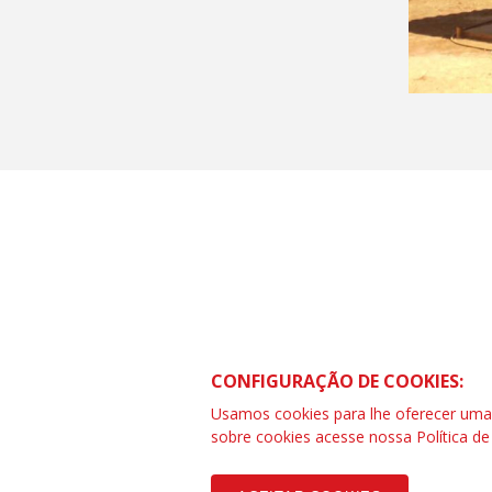
CONTRAF BRASIL
SCS Quadra 01 – Bloco “I” Ed. Centra
CONFIGURAÇÃO DE COOKIES:
Asa Sul – Brasília – DF
Telefone (61) 3032-8857 | www.cont
Usamos cookies para lhe oferecer uma e
SAC: 0800 04209 13
sobre cookies acesse nossa
Política d