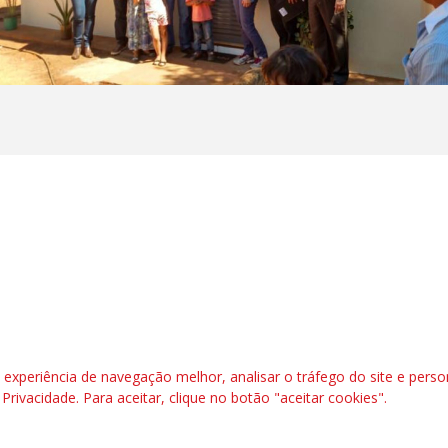
l, 6º andar. Salas 603 a 606 |CEP: 70.304-900
rafbrasil.org.br|
secgeral@fetraf.org.br
xperiência de navegação melhor, analisar o tráfego do site e perso
e Privacidade
. Para aceitar, clique no botão "aceitar cookies".