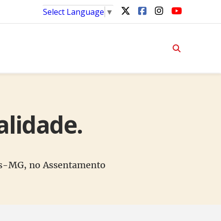
Select Language
▼
alidade.
is-MG, no Assentamento