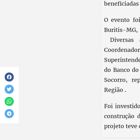
beneficiadas
O evento fo
Buritis-MG,
Diversas a
Coordenado
Superintend
do Banco do 
Socorro, re
Região .
Foi investid
construção d
projeto teve