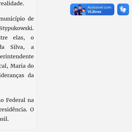
realidade.
município de
Stypukowski.
tre elas, o
da Silva, a
erintendente
cal, Maria do
ideranças da
no Federal na
residência. O
sil.