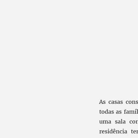
As casas con
todas as famí
uma sala co
residência 