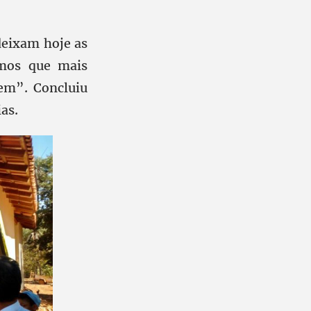
deixam hoje as
amos que mais
em”. Concluiu
as.