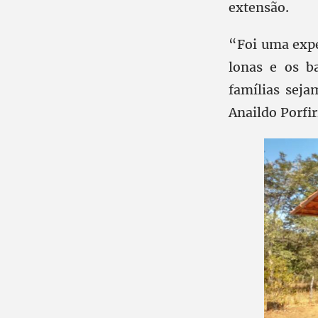
extensão.
“Foi uma expe
lonas e os b
famílias sej
Anaildo Porfi