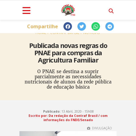
Compartilhe
HOME
CONTRAF BRASIL
NOTÍCIAS
Publicada novas regras do
PNAE para compras da
Agricultura Familiar
O PNAE se destina a suprir
parcialmente as necessidades
nutricionais de alunos da rede pública
de educação básica
Publicado:
13 Abril, 2020 - 15h08
Escrito por: Da redação da Contraf Brasil / com
informações do FNDE/Senado
DIVULGAÇÃO