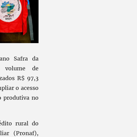
lano Safra da
or volume de
izados R$ 97,3
pliar o acesso
o produtiva no
dito rural do
iar (Pronaf),