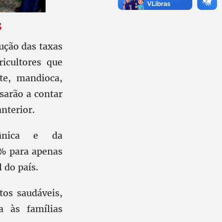
s
ução das taxas
icultores que
te, mandioca,
ssarão a contar
nterior.
gânica e da
2% para apenas
 do país.
os saudáveis,
a às famílias