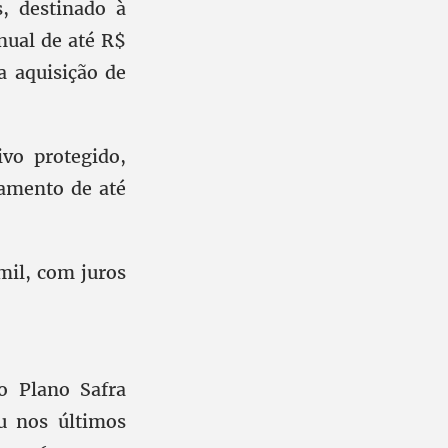
, destinado à
nual de até R$
a aquisição de
ivo protegido,
iamento de até
mil, com juros
o Plano Safra
u nos últimos