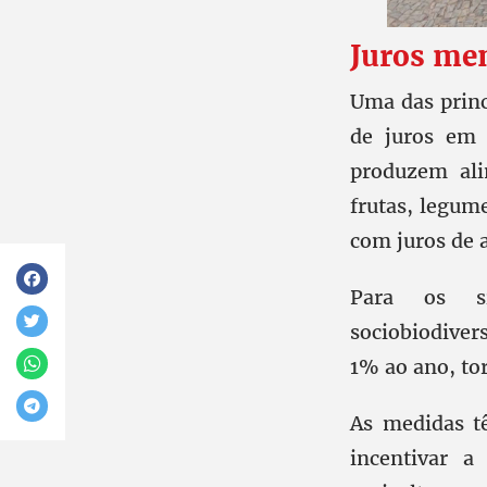
Juros me
Uma das princ
de juros em 
produzem ali
frutas, legume
com juros de 
Para os si
sociobiodiver
1% ao ano, to
As medidas t
incentivar a