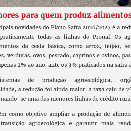
nores para quem produz alimento
ipais novidades do Plano Safra 2026/2027 é a red
praticamente todas as linhas do Pronaf. Os agr
mentos da cesta básica, como arroz, feijão, lei
s, verduras, ovos, pescado, caprinos e ovinos, pa
apenas 2% ao ano, ante os 3% praticados na safra a
stemas de produção agroecológica, or
sidade, a redução foi ainda maior: a taxa caiu de 
rnando-se uma das menores linhas de crédito rural
êm como objetivo ampliar a produção de aliment
 transição agroecológica e garantir mais rend