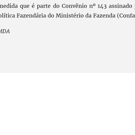
medida que é parte do Convênio nº 143 assinado
olítica Fazendária do Ministério da Fazenda (Conf
 MDA
l, 6º andar. Salas 603 a 606 |CEP: 70.304-900