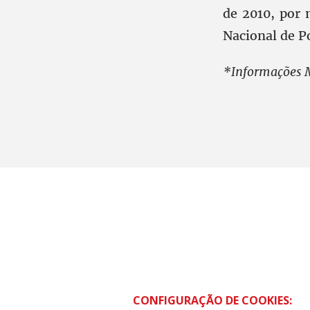
de 2010, por 
Nacional de P
*Informações
CONTRAF BRASIL
SCS Quadra 01 – Bloco “I” Ed. Centra
CONFIGURAÇÃO DE COOKIES:
Asa Sul – Brasília – DF