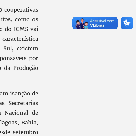
0 cooperativas
utos, como os
ão do ICMS vai
aracterística
 Sul, existem
sponsáveis por
o da Produção
com isenção de
s Secretarias
a Nacional de
lagoas, Bahia,
esde setembro