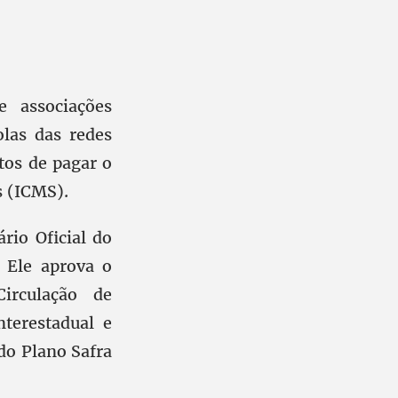
e associações
las das redes
tos de pagar o
s (ICMS).
rio Oficial do
 Ele aprova o
irculação de
terestadual e
do Plano Safra