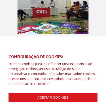
CONFIGURAÇÃO DE COOKIES:
Usamos cookies para lhe oferecer uma experiência de
navegação melhor, analisar o tráfego do site e
personalizar o conteúdo. Para saber mais sobre cookies
acesse nossa
Política de Privacidade
. Para aceitar, clique
no botão "aceitar cookies".
ACEITAR COOKIES