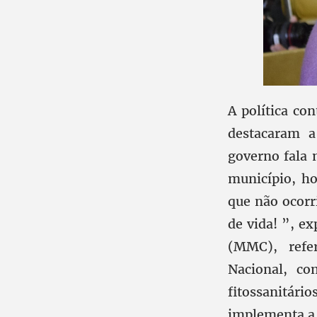
A política co
destacaram a
governo fala 
município, ho
que não ocorr
de vida! ”, e
(MMC), refe
Nacional, co
fitossanitári
implementa a 