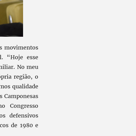
 os movimentos
l. “Hoje esse
miliar. No meu
pria região, o
emos qualidade
res Camponesas
no Congresso
os defensivos
icos de 1980 e