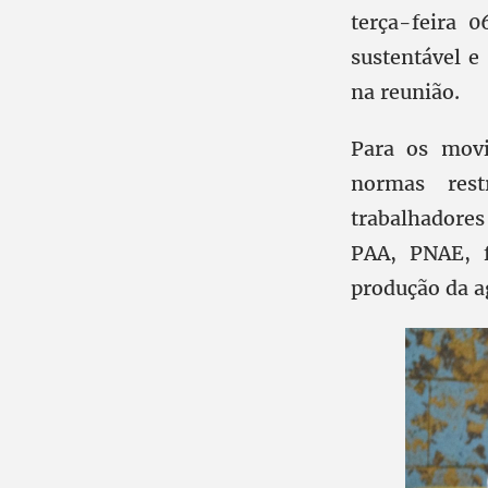
terça-feira 0
sustentável e
na reunião.
Para os movi
normas rest
trabalhadore
PAA, PNAE, f
produção da ag