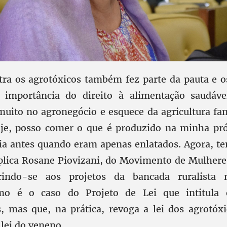
ntra os agrotóxicos também fez parte da pauta e
 importância do direito à alimentação saudáve
muito no agronegócio e esquece da agricultura fa
je, posso comer o que é produzido na minha pró
ia antes quando eram apenas enlatados. Agora, t
xplica Rosane Piovizani, do Movimento de Mulhe
rindo-se aos projetos da bancada ruralista 
mo é o caso do Projeto de Lei que intitula 
os, mas que, na prática, revoga a lei dos agrotóx
lei do veneno.