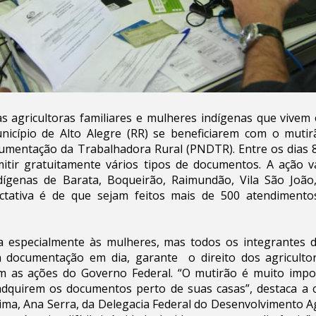
s agricultoras familiares e mulheres indígenas que vive
nicípio de Alto Alegre (RR) se beneficiarem com o muti
umentação da Trabalhadora Rural (PNDTR). Entre os dias 8
itir gratuitamente vários tipos de documentos. A ação v
ígenas de Barata, Boqueirão, Raimundão, Vila São João, 
ectativa é de que sejam feitos mais de 500 atendimento
da especialmente às mulheres, mas todos os integrantes 
 a documentação em dia, garante o direito dos agricultor
m as ações do Governo Federal. “O mutirão é muito impo
adquirem os documentos perto de suas casas”, destaca a
a, Ana Serra, da Delegacia Federal do Desenvolvimento Ag