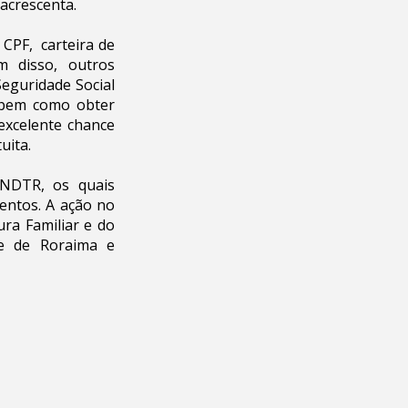
 acrescenta.
 CPF, carteira de
m disso, outros
Seguridade Social
s, bem como obter
excelente chance
uita.
PNDTR, os quais
entos. A ação no
ura Familiar e do
nte de Roraima e