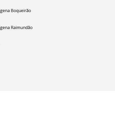
ígena Boqueirão
ígena Raimundão
e