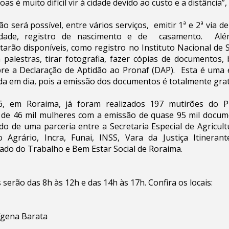
as é muito difícil vir à cidade devido ao custo e a distância”,
o será possível, entre vários serviços, emitir 1ª e 2ª via de
tidade, registro de nascimento e de casamento. Alé
arão disponíveis, como registro no Instituto Nacional de 
 a palestras, tirar fotografia, fazer cópias de documento
re a Declaração de Aptidão ao Pronaf (DAP). Esta é uma 
ida em dia, pois a emissão dos documentos é totalmente grat
, em Roraima, já foram realizados 197 mutirões do 
de 46 mil mulheres com a emissão de quase 95 mil docum
do de uma parceria entre a Secretaria Especial de Agricult
 Agrário, Incra, Funai, INSS, Vara da Justiça Itinera
tado do Trabalho e Bem Estar Social de Roraima.
serão das 8h às 12h e das 14h às 17h. Confira os locais:
ígena Barata