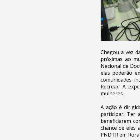
Chegou a vez da
próximas ao mu
Nacional de Doc
elas poderão em
comunidades ind
Recrear. A exp
mulheres.
A ação é dirigi
participar. Ter
beneficiarem co
chance de eles 
PNDTR em Roraim