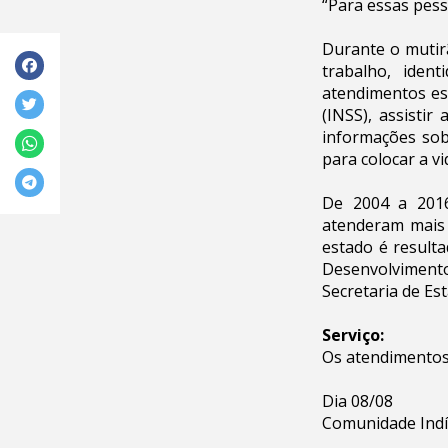
“Para essas pesso
Durante o mutirã
trabalho, iden
atendimentos est
(INSS), assistir
informações sob
para colocar a v
De 2004 a 2016
atenderam mais 
estado é resulta
Desenvolvimento
Secretaria de Es
Serviço:
Os atendimentos 
Dia 08/08
Comunidade Ind