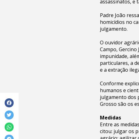
assassinatos, e 
Padre João ressa
homicídios no c
julgamento.
O ouvidor agrári
Campo, Gercino J
impunidade, além
particulares, a 
e a extração ileg
Conforme explico
humanos e científ
julgamento dos 
Grosso são os es
Medidas
Entre as medidas
citou: julgar os
agrário; agilizar