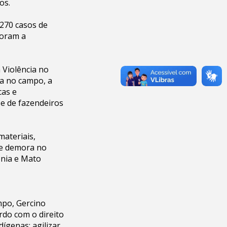
os.
.270 casos de
foram a
 Violência no
ia no campo, a
cas e
 e de fazendeiros
materiais,
s e demora no
ônia e Mato
mpo, Gercino
rdo com o direito
dígenas; agilizar