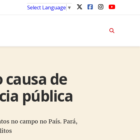
Select Language
▼
 causa de
ia pública
atos no campo no País. Pará,
litos