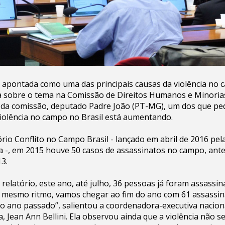
i apontada como uma das principais causas da violência no
a sobre o tema na Comissão de Direitos Humanos e Minorias,
e da comissão, deputado Padre João (PT-MG), um dos que ped
iolência no campo no Brasil está aumentando.
rio Conflito no Campo Brasil - lançado em abril de 2016 pe
a -, em 2015 houve 50 casos de assassinatos no campo, ant
3.
relatório, este ano, até julho, 36 pessoas já foram assassi
o mesmo ritmo, vamos chegar ao fim do ano com 61 assassi
o ano passado”, salientou a coordenadora-executiva nacio
a, Jean Ann Bellini. Ela observou ainda que a violência não 