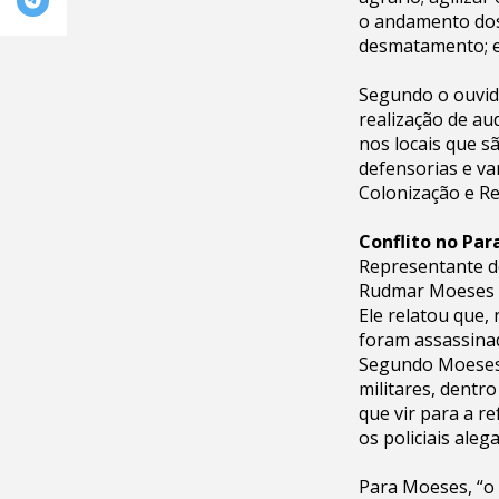
o andamento dos 
desmatamento; e
Segundo o ouvid
realização de au
nos locais que s
defensorias e var
Colonização e Re
Conflito no Par
Representante d
Rudmar Moeses di
Ele relatou que,
foram assassina
Segundo Moeses, 
militares, dentr
que vir para a r
os policiais ale
Para Moeses, “o