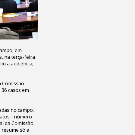
 campo, em
 na terça-feira
iu a audiência,
la Comissão
e 36 casos em
nadas no campo.
natos - número
nal da Comissão
se resume só a