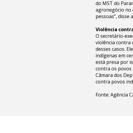
do MST do Paran
agronegócio no e
pessoas”, disse a
Violência contr
O secretário-exe
violência contr
desses casos. El
indígenas em ce
está presa por is
contra os povos 
Câmara dos Deput
contra povos ind
Fonte: Agência C