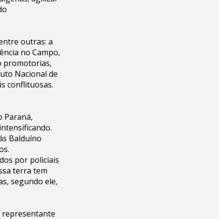
do
ntre outras: a
lência no Campo,
mo promotorias,
ituto Nacional de
s conflituosas.
o Paraná,
ntensificando.
ás Balduíno
os.
os por policiais
ssa terra tem
as, segundo ele,
a representante