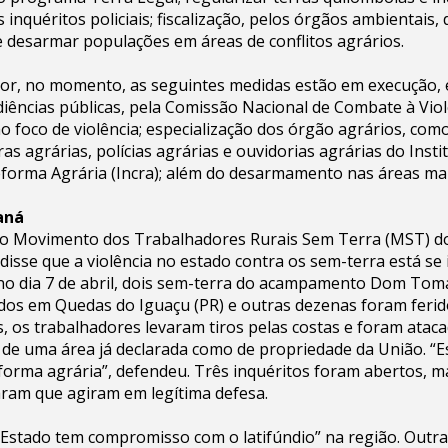
inquéritos policiais; fiscalização, pelos órgãos ambientais, 
 desarmar populações em áreas de conflitos agrários.
or, no momento, as seguintes medidas estão em execução, e
diências públicas, pela Comissão Nacional de Combate à Vio
ão foco de violência; especialização dos órgão agrários, co
as agrárias, polícias agrárias e ouvidorias agrárias do Inst
forma Agrária (Incra); além do desarmamento nas áreas mai
aná
o Movimento dos Trabalhadores Rurais Sem Terra (MST) d
sse que a violência no estado contra os sem-terra está se i
 no dia 7 de abril, dois sem-terra do acampamento Dom Tom
dos em Quedas do Iguaçu (PR) e outras dezenas foram ferid
os trabalhadores levaram tiros pelas costas e foram atacad
o de uma área já declarada como de propriedade da União. “E
eforma agrária”, defendeu. Três inquéritos foram abertos, m
garam que agiram em legítima defesa.
 Estado tem compromisso com o latifúndio” na região. Outr