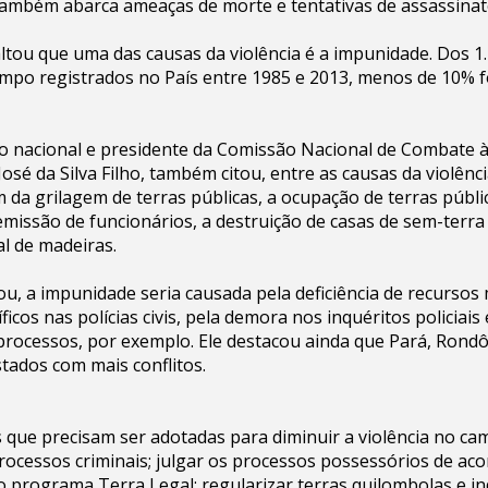
também abarca ameaças de morte e tentativas de assassinat
ltou que uma das causas da violência é a impunidade. Dos 1
ampo registrados no País entre 1985 e 2013, menos de 10% 
o nacional e presidente da Comissão Nacional de Combate à
osé da Silva Filho, também citou, entre as causas da violênc
 da grilagem de terras públicas, a ocupação de terras públi
demissão de funcionários, a destruição de casas de sem-terra
al de madeiras.
u, a impunidade seria causada pela deficiência de recursos 
icos nas polícias civis, pela demora nos inquéritos policiai
processos, por exemplo. Ele destacou ainda que Pará, Rond
tados com mais conflitos.
 que precisam ser adotadas para diminuir a violência no ca
 processos criminais; julgar os processos possessórios de aco
 o programa Terra Legal; regularizar terras quilombolas e in