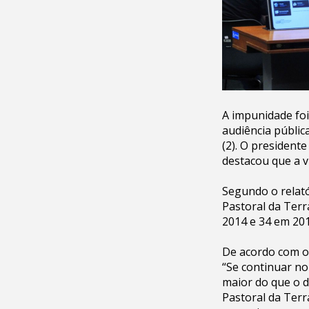
A impunidade fo
audiência públic
(2). O president
destacou que a v
Segundo o relató
Pastoral da Terr
2014 e 34 em 201
De acordo com o 
“Se continuar n
maior do que o d
Pastoral da Terr