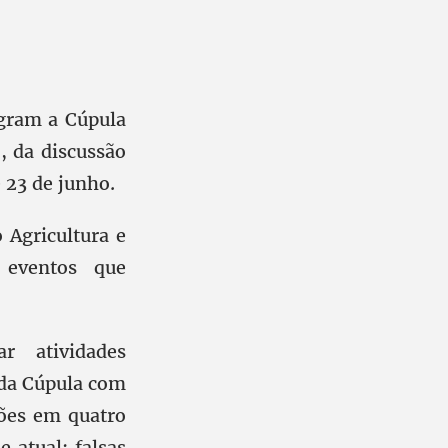
egram a Cúpula
, da discussão
e 23 de junho.
 Agricultura e
 eventos que
r atividades
l da Cúpula com
ões em quatro
e atual; falsas