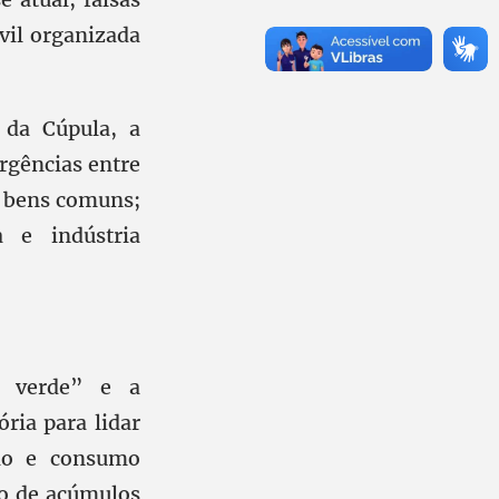
ivil organizada
 da Cúpula, a
rgências entre
; bens comuns;
a e indústria
 verde” e a
ória para lidar
ção e consumo
so de acúmulos