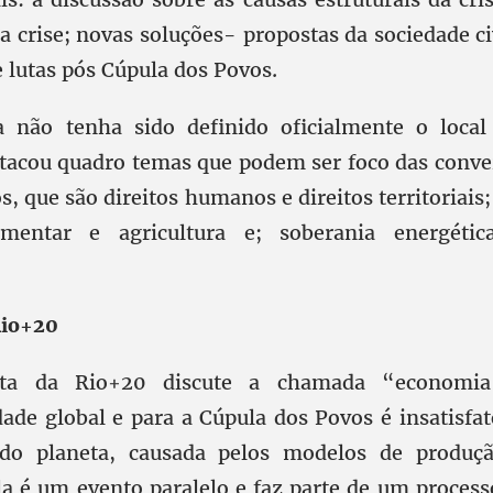
a crise; novas soluções- propostas da sociedade c
e lutas pós Cúpula dos Povos.
 não tenha sido definido oficialmente o local
stacou quadro temas que podem ser foco das conve
, que são direitos humanos e direitos territoriais
imentar e agricultura e; soberania energétic
Rio+20
ta da Rio+20 discute a chamada “economia
dade global e para a Cúpula dos Povos é insatisfat
do planeta, causada pelos modelos de produ
 ela é um evento paralelo e faz parte de um proces