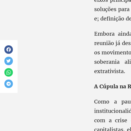
soluções para 
e; definição d
Embora ainda
reunião já de
os movimentos
soberania al
extrativista.
A Cúpula na 
Como a pau
institucionali
com a crise 
capitalistas,