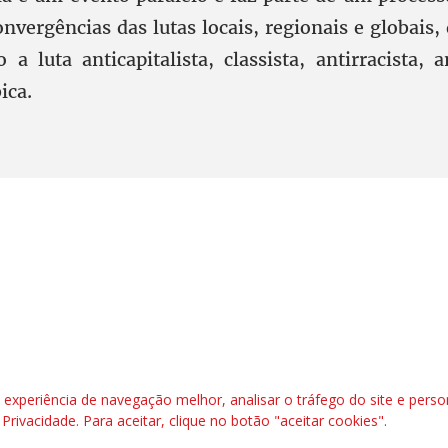
onvergências das lutas locais, regionais e globai
 a luta anticapitalista, classista, antirracista, a
ica.
l, 6º andar. Salas 603 a 606 |CEP: 70.304-900
rafbrasil.org.br|
secgeral@fetraf.org.br
xperiência de navegação melhor, analisar o tráfego do site e perso
e Privacidade
. Para aceitar, clique no botão "aceitar cookies".