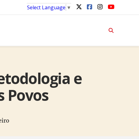
Select Language
▼
etodologia e
s Povos
eiro