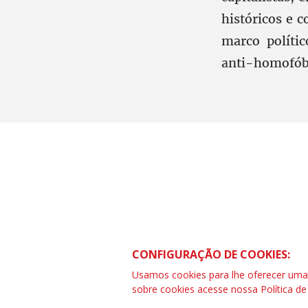
históricos e c
marco político
anti-homofób
CONTRAF BRASIL
SCS Quadra 01 – Bloco “I” Ed. Centra
CONFIGURAÇÃO DE COOKIES:
Asa Sul – Brasília – DF
Telefone (61) 3032-8857 | www.cont
Usamos cookies para lhe oferecer uma e
SAC: 0800 04209 13
sobre cookies acesse nossa
Política d