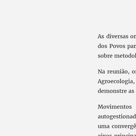
As diversas o
dos Povos par
sobre metodolo
Na reunião, o
Agroecologi
demonstre as 
Movimentos 
autogestionada
uma convergê
eixos principa