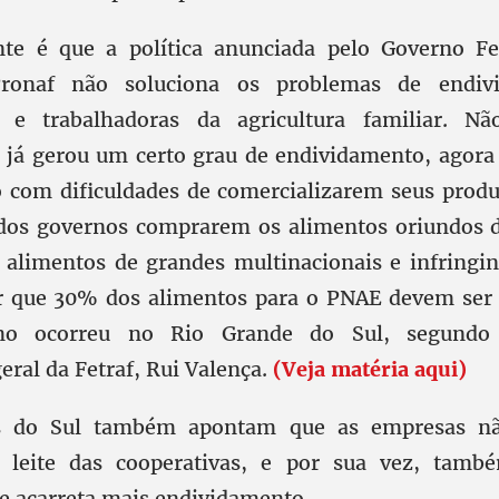
nte é que a política anunciada pelo Governo F
Pronaf não soluciona os problemas de endiv
s e trabalhadoras da agricultura familiar. N
 já gerou um certo grau de endividamento, agora
com dificuldades de comercializarem seus produ
dos governos comprarem os alimentos oriundos d
 alimentos de grandes multinacionais e infringin
er que 30% dos alimentos para o PNAE devem ser 
omo ocorreu no Rio Grande do Sul, segundo
ral da Fetraf, Rui Valença.
(Veja matéria aqui)
es do Sul também apontam que as empresas nã
leite das cooperativas, e por sua vez, tamb
e acarreta mais endividamento.