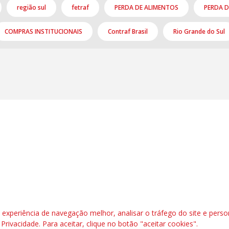
região sul
fetraf
PERDA DE ALIMENTOS
PERDA D
COMPRAS INSTITUCIONAIS
Contraf Brasil
Rio Grande do Sul
l, 6º andar. Salas 603 a 606 |CEP: 70.304-900
rafbrasil.org.br|
secgeral@fetraf.org.br
xperiência de navegação melhor, analisar o tráfego do site e perso
e Privacidade
. Para aceitar, clique no botão "aceitar cookies".