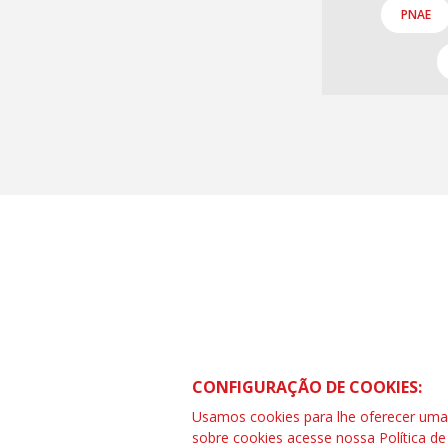
PNAE
CONTRAF BRASIL
SCS Quadra 01 – Bloco “I” Ed. Centra
CONFIGURAÇÃO DE COOKIES:
Asa Sul – Brasília – DF
Telefone (61) 3032-8857 | www.cont
Usamos cookies para lhe oferecer uma e
SAC: 0800 04209 13
sobre cookies acesse nossa
Política d