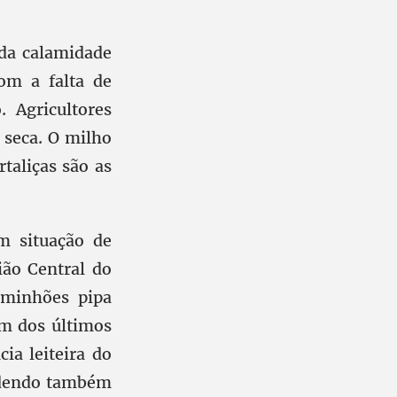
da calamidade
om a falta de
 Agricultores
 seca. O milho
taliças são as
m situação de
ião Central do
caminhões pipa
m dos últimos
ia leiteira do
erdendo também