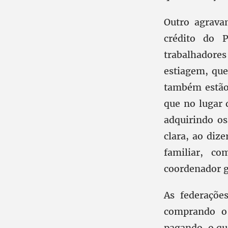
Outro agrava
crédito do 
trabalhadore
estiagem, que
também estão 
que no lugar 
adquirindo os
clara, ao diz
familiar, c
coordenador ge
As federaçõ
comprando o 
pagando, o qu