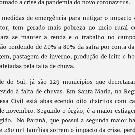
omado a crise da pandemia do novo coronavírus.
e medidas de emergência para mitigar o impacto 
etor, tem gerado mais pobreza no meio rural c
 para se manter a renda e o trabalho no campo.
tão perdendo de 40% a 80% da safra por conta da
agem, pastagem de inverno, produção de leite e hor
afetadas pela falta de chuva.
e do Sul, já são 229 municípios que decretara
vido à falta de chuvas. Em Santa Maria, na Reg
esa Civil está abastecendo oito distritos com 
de novembro. Segundo o órgão, é a maior estiage
gião. No Paraná, que possui a segunda maior bac
de 280 mil famílias sofrem o impacto da crise, p