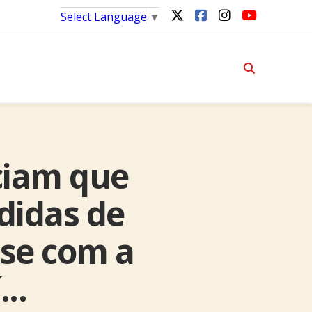
Select Language
▼
ciam que
didas de
ise com a
..