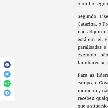
o milho segund
Segundo Lise
Catarina, o P
não adquiriu 
está em lei. 
paralisadas e
exemplo, não
familiares os
Para as lide
campo, o Gov
momento, não
recebeu qualq
que a situação