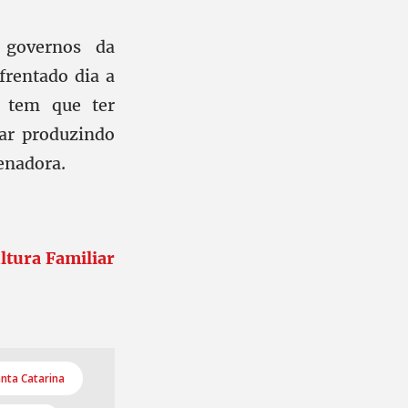
 governos da
frentado dia a
o tem que ter
ar produzindo
enadora.
tura Familiar
nta Catarina