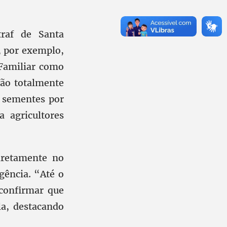
traf de Santa
, por exemplo,
 Familiar como
tão totalmente
e sementes por
 agricultores
iretamente no
ência. “Até o
confirmar que
la, destacando