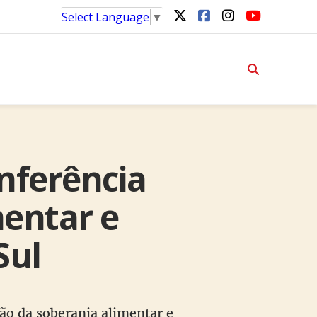
Select Language
▼
onferência
mentar e
Sul
ção da soberania alimentar e