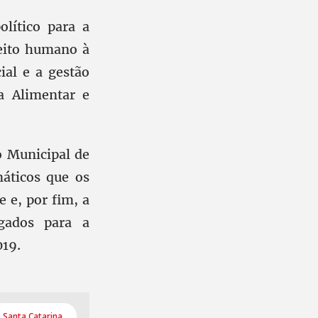
lítico para a
reito humano à
ial e a gestão
a Alimentar e
o Municipal de
máticos que os
e e, por fim, a
egados para a
019.
Santa Catarina