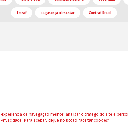
fetraf
segurança alimentar
Contraf Brasil
l, 6º andar. Salas 603 a 606 |CEP: 70.304-900
rafbrasil.org.br|
secgeral@fetraf.org.br
xperiência de navegação melhor, analisar o tráfego do site e perso
e Privacidade
. Para aceitar, clique no botão "aceitar cookies".