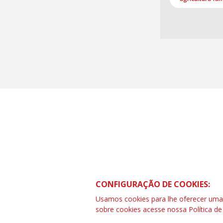
CONTRAF BRASIL
SCS Quadra 01 – Bloco “I” Ed. Centra
CONFIGURAÇÃO DE COOKIES:
Asa Sul – Brasília – DF
Telefone (61) 3032-8857 | www.cont
Usamos cookies para lhe oferecer uma e
SAC: 0800 04209 13
sobre cookies acesse nossa
Política d