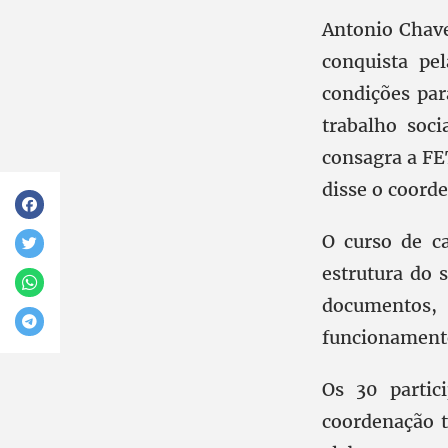
Antonio Chave
conquista pe
condições pa
trabalho soc
consagra a FE
disse o coord
O curso de c
estrutura do 
documentos, a
funcionamento
Os 30 partic
coordenação t