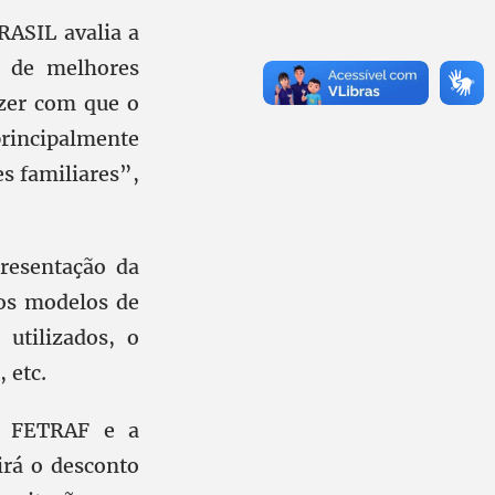
RASIL avalia a
e de melhores
zer com que o
rincipalmente
s familiares”,
resentação da
dos modelos de
 utilizados, o
 etc.
da FETRAF e a
irá o desconto