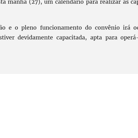
ta manhã (27), um calendário para realizar as ca
ão e o pleno funcionamento do convênio irá o
stiver devidamente capacitada, apta para operá-
l, 6º andar. Salas 603 a 606 |CEP: 70.304-900