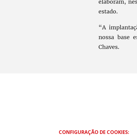
elaboram, nes
estado.
“A implantaç
nossa base e
Chaves.
CONTRAF BRASIL
SCS Quadra 01 – Bloco “I” Ed. Centra
CONFIGURAÇÃO DE COOKIES:
Asa Sul – Brasília – DF