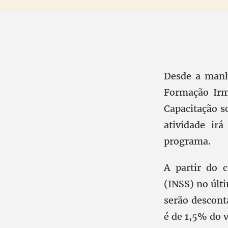
Desde a manh
Formação Irm
Capacitação s
atividade ir
programa.
A partir do 
(INSS) no últ
serão descont
é de 1,5% do 