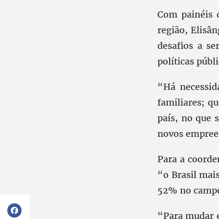
Com painéis d
região, Elisâ
desafios a s
políticas públ
“Há necessida
familiares; q
país, no que 
novos empreen
Para a coorde
“o Brasil mai
52% no campo
“Para mudar e