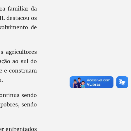
ra familiar da
IL destacou os
volvimento de
s agricultores
ação ao sul do
ie e construam
u.
continua sendo
 pobres, sendo
er enfrentados