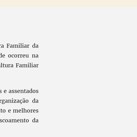
ra Familiar da
de ocorreu na
ltura Familiar
s e assentados
rganização da
ito e melhores
escoamento da