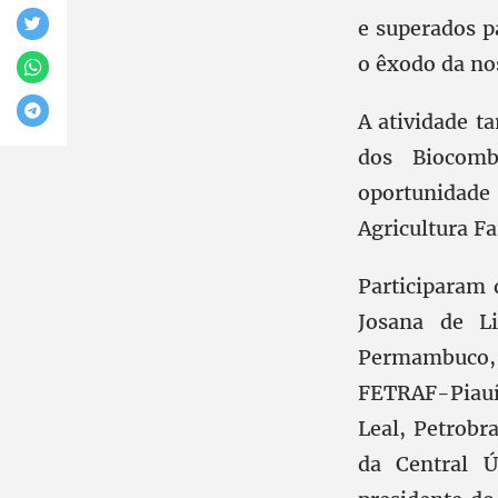
e superados p
o êxodo da no
A atividade 
dos Biocomb
oportunidade
Agricultura F
Participaram 
Josana de L
Permambuco,
FETRAF-Piauí
Leal, Petrobr
da Central Ú