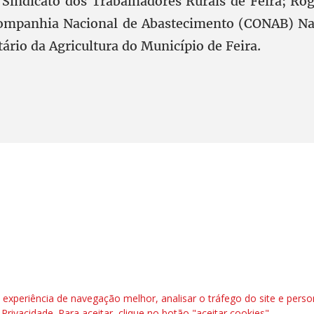
 Sindicato dos Trabalhadores Rurais de Feira; Ro
Companhia Nacional de Abastecimento (CONAB) Nac
ário da Agricultura do Município de Feira.
l, 6º andar. Salas 603 a 606 |CEP: 70.304-900
rafbrasil.org.br|
secgeral@fetraf.org.br
xperiência de navegação melhor, analisar o tráfego do site e perso
e Privacidade
. Para aceitar, clique no botão "aceitar cookies".