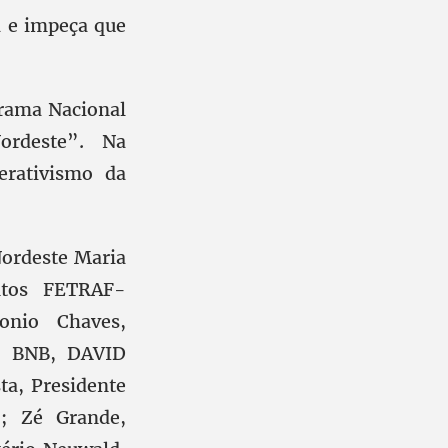
a e impeça que
rama Nacional
ordeste”. Na
erativismo da
Nordeste Maria
ntos FETRAF-
onio Chaves,
o, BNB, DAVID
ta, Presidente
); Zé Grande,