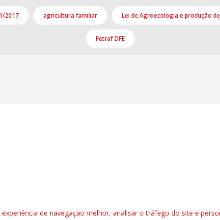
01/2017
agricultura familiar
Lei de Agroecologia e produção d
Fetraf DFE
l, 6º andar. Salas 603 a 606 |CEP: 70.304-900
rafbrasil.org.br|
secgeral@fetraf.org.br
xperiência de navegação melhor, analisar o tráfego do site e perso