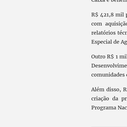
R$ 421,8 mil 
com aquisiçã
relatórios téc
Especial de A
Outro R$ 1 mi
Desenvolvime
comunidades d
Além disso, R
criação da p
Programa Naci