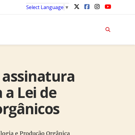
Select Language
▼
 assinatura
a Lei de
orgânicos
ologia e Produção Orgânica