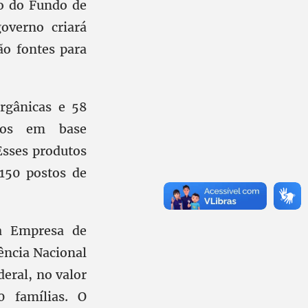
io do Fundo de
overno criará
ão fontes para
rgânicas e 58
idos em base
Esses produtos
150 postos de
 a Empresa de
ência Nacional
deral, no valor
0 famílias. O