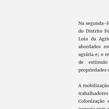
Na segunda-fe
do Distrito 
Luta da Agri
abordados es
agrária e; o r
de estímulo
propriedades d
A mobilizaçã
trabalhadores
Colonização 
negocia com a