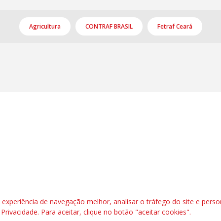
Agricultura
CONTRAF BRASIL
Fetraf Ceará
l, 6º andar. Salas 603 a 606 |CEP: 70.304-900
rafbrasil.org.br|
secgeral@fetraf.org.br
xperiência de navegação melhor, analisar o tráfego do site e perso
e Privacidade
. Para aceitar, clique no botão "aceitar cookies".