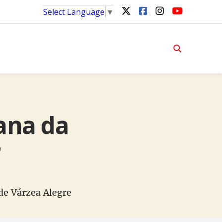
Select Language
▼
vana da
r
de Várzea Alegre