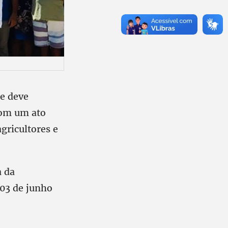
ue deve
com um ato
gricultores e
a da
 03 de junho