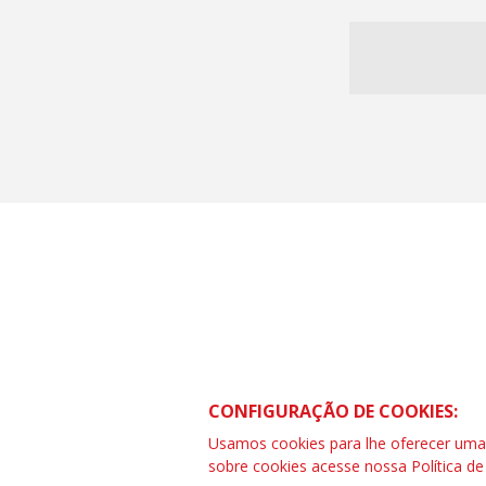
CONTRAF BRASIL
SCS Quadra 01 – Bloco “I” Ed. Centra
CONFIGURAÇÃO DE COOKIES:
Asa Sul – Brasília – DF
Telefone (61) 3032-8857 | www.cont
Usamos cookies para lhe oferecer uma e
SAC: 0800 04209 13
sobre cookies acesse nossa
Política d