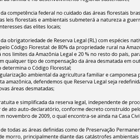
da competência federal no cuidado das áreas florestais brasi
as leis florestais e ambientais submeterá a natureza a guerr
nteresses das elites locais;
da obrigatoriedade de Reserva Legal (RL) com espécies nativ
 pelo Código Florestal: de 80% da propriedade rural na Ama
 nos limites da Amazônia Legal e 20 % no resto do país, par
sem qualquer tipo de compensação da área desmatada em out
 determina o Código Florestal;
regularização ambiental da agricultura familiar e camponesa
sta amazônica, defendemos que Reserva Legal seja redefini
ovas áreas desmatadas;
atuita e simplificada da reserva legal, independente de proc
ir de ato auto-declaratório, conforme decreto construído pel
 novembro de 2009, o qual encontra-se ainda na Casa Civil
 de todas as áreas definidas como de Preservação Permanen
 de morro, principalmente diante das catástrofes ambientai