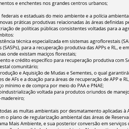
mentos e enchentes nos grandes centros urbanos;
 federais e estaduais do meio ambiente e a polícia ambient
ovas práticas produtivas relacionadas às áreas definidas p
criação de políticas públicas consistentes voltadas para a agr
mbitos:
sistência técnica especializada em sistemas agroflorestais (SA
s (SASPs), para a recuperação produtiva das APPs e RL, e e
eas onde existam maciços florestais;
omento e crédito específico para recuperação produtiva com S
estal comunitário;
rodução e Aquisição de Mudas e Sementes, o qual garantir
s de AFs e a doação para áreas de recuperação de APP e RL
reço mínimo e de compra por meio do PAA e PNAE;
groindustrialização voltada para produtos oriundos de manejo
-madereiro;
 todas as multas ambientais por desmatamento aplicadas à 
m o plano de regularização ambiental das áreas de Reserva
ma Mais Ambiente, e sua posterior conversão em serviços 