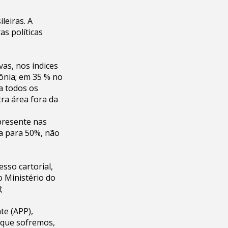
leiras. A
as políticas
as, nos índices
zônia; em 35 % no
a todos os
ra área fora da
 presente nas
da para 50%, não
esso cartorial,
o Ministério do
;
te (APP),
s que sofremos,