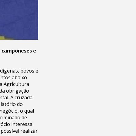
s, camponeses e
ndígenas, povos e
entos abaixo
a Agricultura
 da obrigação
tal. A cruzada
elatório do
egócio, o qual
criminado de
ócio interessa
ossível realizar