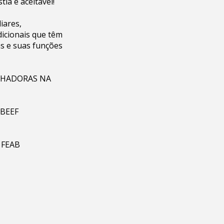
ia é aceitável!
iares,
icionais que têm
as e suas funções
LHADORAS NA
ABEEF
 FEAB