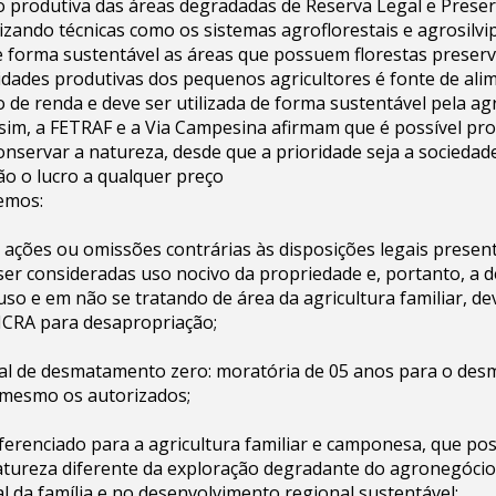
 produtiva das áreas degradadas de Reserva Legal e Prese
izando técnicas como os sistemas agroflorestais e agrosilvi
 forma sustentável as áreas que possuem florestas preserv
dades produtivas dos pequenos agricultores é fonte de alim
 de renda e deve ser utilizada de forma sustentável pela agr
im, a FETRAF e a Via Campesina afirmam que é possível pro
onservar a natureza, desde que a prioridade seja a sociedade
não o lucro a qualquer preço
emos:
 ações ou omissões contrárias às disposições legais presen
ser consideradas uso nocivo da propriedade e, portanto, a 
uso e em não se tratando de área da agricultura familiar, d
NCRA para desapropriação;
onal de desmatamento zero: moratória de 05 anos para o de
, mesmo os autorizados;
ferenciado para a agricultura familiar e camponesa, que p
atureza diferente da exploração degradante do agronegócio
l da família e no desenvolvimento regional sustentável;