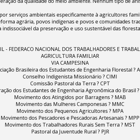
eração da qualidade do meio ambiente. Nenhum tipo de anist
or serviços ambientais especificamente à agricultores famil
forma agrária, povos indígenas e povos e comunidades trad
 indissociável da preservação e uso sustentável das florest
SIL - FEDERACO NACIONAL DOS TRABALHADORES E TRABA
AGRICULTURA FAMILIAR
VIA CAMPESINA
ciação Brasileira dos Estudantes de Engenharia Florestal ? 
Conselho Indigenista Missionário ? CIMI
Comissão Pastoral da Terra ? CPT
ração dos Estudantes de Engenharia Agronômica do Brasil ?
Movimento dos Atingidos por Barragens ? MAB
Movimento das Mulheres Camponesas ? MMC
Movimento dos Pequenos Agricultores ? MPA
Movimento dos Pescadores e Pescadoras Artesanais ? MPP
Movimento dos Trabalhadores Rurais Sem Terra ? MST
Pastoral da Juventude Rural ? PJR