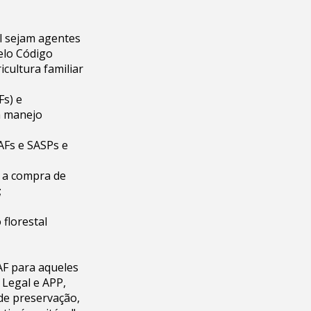
al sejam agentes
elo Código
icultura familiar
Fs) e
m manejo
AFs e SASPs e
á a compra de
;
 florestal
AF para aqueles
 Legal e APP,
de preservação,