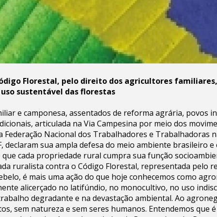
digo Florestal, pelo direito dos agricultores familiare
uso sustentável das florestas
miliar e camponesa, assentados de reforma agrária, povos i
dicionais, articulada na Via Campesina por meio dos movim
na Federação Nacional dos Trabalhadores e Trabalhadoras n
F, declaram sua ampla defesa do meio ambiente brasileiro e
e que cada propriedade rural cumpra sua função socioambien
ada ruralista contra o Código Florestal, representada pelo r
ebelo, é mais uma ação do que hoje conhecemos como agron
nte alicerçado no latifúndio, no monocultivo, no uso indis
trabalho degradante e na devastação ambiental. Ao agroneg
tos, sem natureza e sem seres humanos. Entendemos que é p