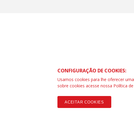
CONTRAF BRASIL
SCS Quadra 01 – Bloco “I” Ed. Centra
CONFIGURAÇÃO DE COOKIES:
Asa Sul – Brasília – DF
Telefone (61) 3032-8857 | www.cont
Usamos cookies para lhe oferecer uma e
SAC: 0800 04209 13
sobre cookies acesse nossa
Política d
ACEITAR COOKIES