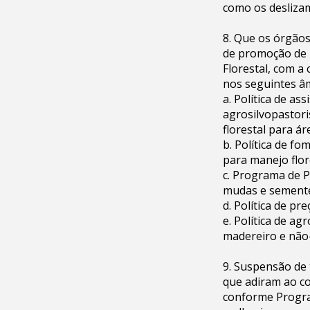
como os desliza
8. Que os órgãos
de promoção de n
Florestal, com a 
nos seguintes â
a. Política de as
agrosilvopastori
florestal para ár
b. Política de f
para manejo flor
c. Programa de P
mudas e semente
d. Política de p
e. Política de a
madereiro e não
9. Suspensão de
que adiram ao co
conforme Progra