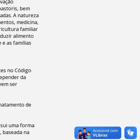
rvação
pastoris, bem
adas. A natureza
entos, medicina,
icultura familiar
duzir alimento
 e as famílias
tes no Código
depender da
evem ser
smatamento de
ossui uma forma
, baseada na