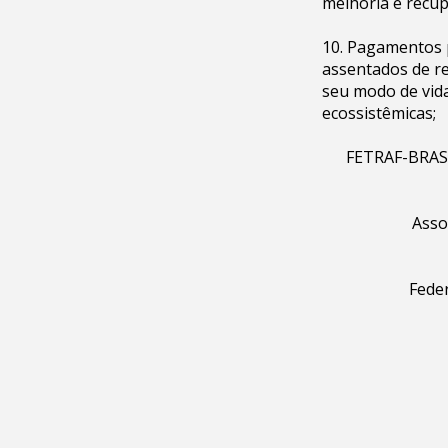
melhoria e recup
10. Pagamentos p
assentados de re
seu modo de vida
ecossistêmicas;
FETRAF-BRA
Asso
Fede