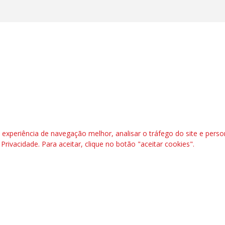
l, 6º andar. Salas 603 a 606 |CEP: 70.304-900
rafbrasil.org.br|
secgeral@fetraf.org.br
xperiência de navegação melhor, analisar o tráfego do site e perso
e Privacidade
. Para aceitar, clique no botão "aceitar cookies".