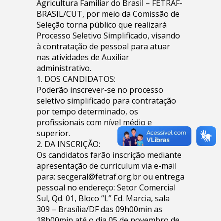
Agricultura Familiar do Brasil – FETRAF-
BRASIL/CUT, por meio da Comissão de
Seleção torna público que realizará
Processo Seletivo Simplificado, visando
à contratação de pessoal para atuar
nas atividades de Auxiliar
administrativo.
1. DOS CANDIDATOS:
Poderão inscrever-se no processo
seletivo simplificado para contratação
por tempo determinado, os
profissionais com nível médio e
superior.
2. DA INSCRIÇÃO:
Os candidatos farão inscrição mediante
apresentação de curriculum via e-mail
para:
secgeral@fetraf.org.br
ou entrega
pessoal no endereço: Setor Comercial
Sul, Qd. 01, Bloco “L” Ed. Marcia, sala
309 – Brasília/DF das 09h00min as
18h00min até o dia 05 de novembro de