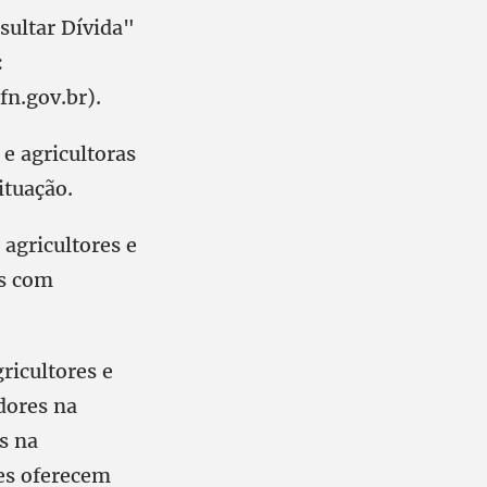
sultar Dívida"
:
fn.gov.br).
 e agricultoras
ituação.
 agricultores e
os com
ricultores e
dores na
s na
des oferecem