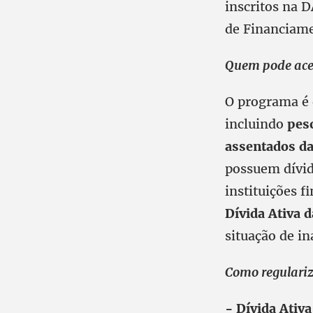
inscritos na 
de Financiamen
Quem pode aces
O programa é 
incluindo
pes
assentados da
possuem dívid
instituições f
Dívida Ativa 
situação de i
Como regulariz
- Dívida Ativ