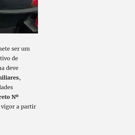
mete ser um
tivo de
ama deve
iliares
,
dades
reto Nº
vigor a partir