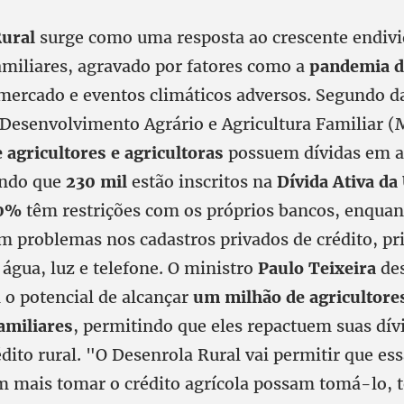
Rural
surge como uma resposta ao crescente endiv
familiares, agravado por fatores como a
pandemia d
 mercado e eventos climáticos adversos. Segundo d
 Desenvolvimento Agrário e Agricultura Familiar (
 agricultores e agricultoras
possuem dívidas em a
endo que
230 mil
estão inscritos na
Dívida Ativa da
0%
têm restrições com os próprios bancos, enquan
m problemas nos cadastros privados de crédito, p
 água, luz e telefone. O ministro
Paulo Teixeira
des
o potencial de alcançar
um milhão de agricultore
amiliares
, permitindo que eles repactuem suas dív
édito rural. "O Desenrola Rural vai permitir que ess
 mais tomar o crédito agrícola possam tomá-lo, 