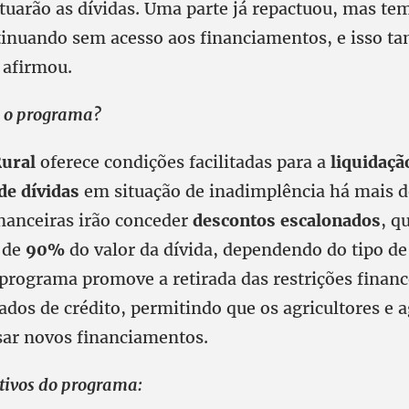
tuarão as dívidas. Uma parte já repactuou, mas te
tinuando sem acesso aos financiamentos, e isso t
 afirmou.
 o programa?
ural
oferece condições facilitadas para a
liquidaçã
de dívidas
em situação de inadimplência há mais d
inanceiras irão conceder
descontos escalonados
, q
 de
90%
do valor da dívida, dependendo do tipo de
 programa promove a retirada das restrições financ
ados de crédito, permitindo que os agricultores e a
sar novos financiamentos.
etivos do programa: