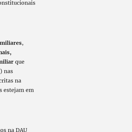
onstitucionais
amiliares
,
nais,
miliar
que
) nas
critas na
das estejam em
itos na DAU