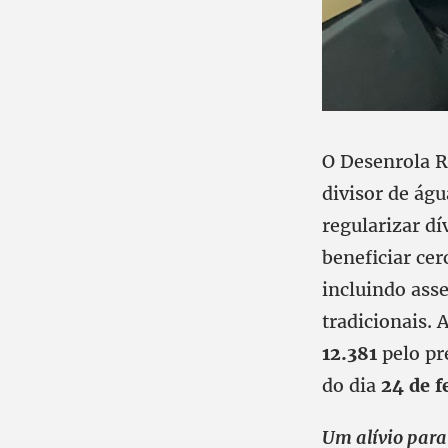
O Desenrola R
divisor de águ
regularizar dí
beneficiar cer
incluindo ass
tradicionais. 
12.381
pelo pre
do dia
24 de f
Um alívio para