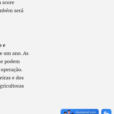
m score
ambém será
o e
e um ano. As
ue podem
 operação.
eiras e dos
gricultoras