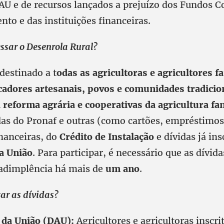
DAU e de recursos lançados a prejuízo dos Fundos C
to e das instituições financeiras.
sar o Desenrola Rural?
destinado a t
odas as agricultoras e agricultores f
cadores artesanais, povos e comunidades tradicio
 reforma agrária e cooperativas da agricultura fa
as do Pronaf e outras (como cartões, empréstimos
inanceiras, do
Crédito de Instalação
e dívidas já ins
da União
. Para participar, é necessário que as dívi
nadimplência há mais de
um ano
.
ar as dívidas?
a da União (DAU):
Agricultores e agricultoras inscr