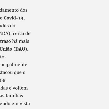
idamento dos
e Covid-19
,
ados do
MDA), cerca de
traso há mais
 União (DAU)
.
to
rincipalmente
tacou que o
s e
idas e voltem
as famílias
tendo em vista