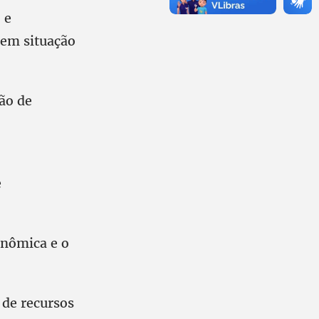
 e
s em situação
ção de
e
onômica e o
 de recursos