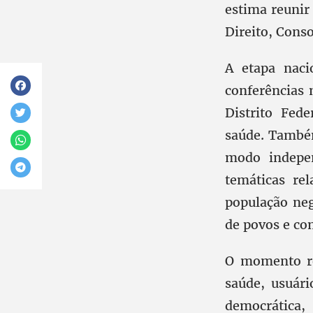
estima reunir
Direito, Cons
A etapa naci
conferências 
Distrito Fed
saúde. Também
modo indepen
temáticas re
população neg
de povos e co
O momento re
saúde, usuári
democrática, 