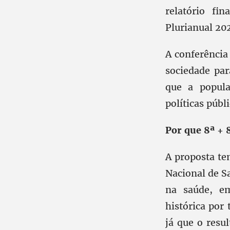
relatório fi
Plurianual 20
A conferência
sociedade par
que a popula
políticas públi
Por que 8ª + 
A proposta te
Nacional de Sa
na saúde, em
histórica por
já que o resu