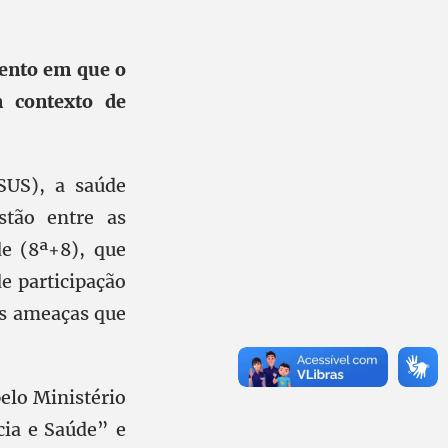
mento em que o
 contexto de
SUS), a saúde
stão entre as
de (8ª+8), que
de participação
es ameaças que
elo Ministério
ia e Saúde” e