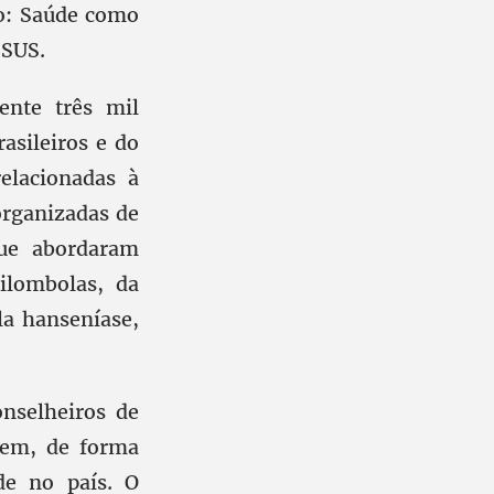
ão: Saúde como
 SUS.
ente três mil
asileiros e do
elacionadas à
organizadas de
que abordaram
ilombolas, da
la hanseníase,
nselheiros de
arem, de forma
úde no país. O