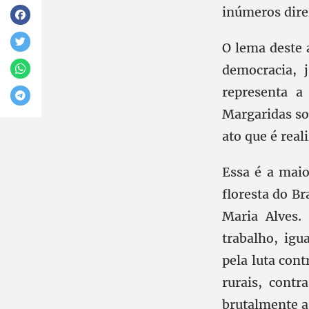
inúmeros dire
O lema deste 
democracia, j
representa a
Margaridas s
ato que é real
Essa é a maio
floresta do Br
Maria Alves.
trabalho, igu
pela luta cont
rurais, contr
brutalmente a