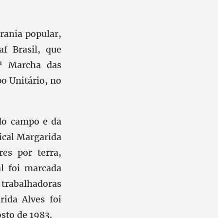
rania popular,
af Brasil, que
6ª Marcha das
 Unitário, no
 do campo e da
dical Margarida
es por terra,
al foi marcada
e trabalhadoras
rida Alves foi
sto de 1983.