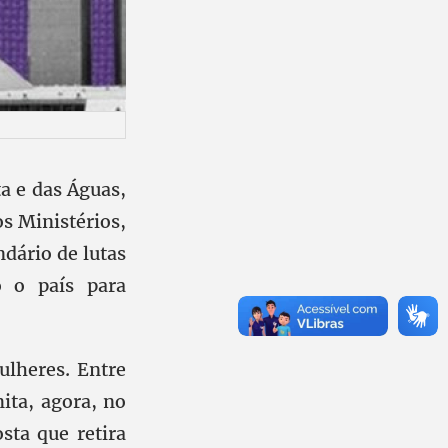
a e das Águas,
os Ministérios,
ndário de lutas
o o país para
ulheres. Entre
ita, agora, no
ta que retira