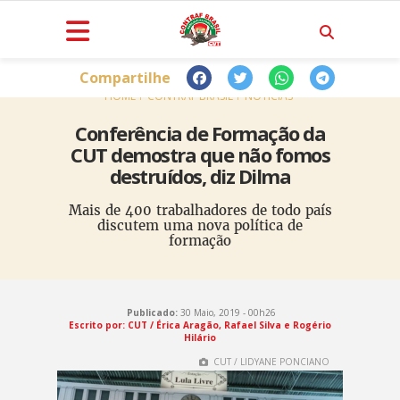
Compartilhe
HOME
CONTRAF BRASIL
NOTÍCIAS
Conferência de Formação da
CUT demostra que não fomos
destruídos, diz Dilma
Mais de 400 trabalhadores de todo país
discutem uma nova política de
formação
Publicado:
30 Maio, 2019 - 00h26
Escrito por: CUT / Érica Aragão, Rafael Silva e Rogério
Hilário
CUT / LIDYANE PONCIANO