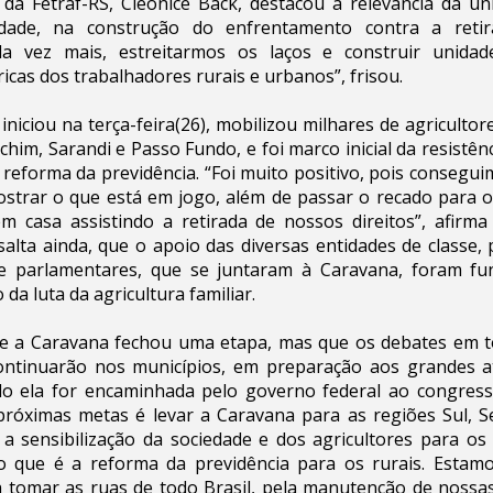
da Fetraf-RS, Cleonice Back, destacou a relevância da un
ade, na construção do enfrentamento contra a retira
da vez mais, estreitarmos os laços e construir unidad
ricas dos trabalhadores rurais e urbanos”, frisou.
iniciou na terça-feira(26), mobilizou milhares de agricultor
chim, Sarandi e Passo Fundo, e foi marco inicial da resistênc
a reforma da previdência. “Foi muito positivo, pois consegu
ostrar o que está em jogo, além de passar o recado para 
m casa assistindo a retirada de nossos direitos”, afirm
ssalta ainda, que o apoio das diversas entidades de classe,
 e parlamentares, que se juntaram à Caravana, foram fu
 da luta da agricultura familiar.
ue a Caravana fechou uma etapa, mas que os debates em 
continuarão nos municípios, em preparação aos grandes 
o ela for encaminhada pelo governo federal ao congress
próximas metas é levar a Caravana para as regiões Sul, Se
a sensibilização da sociedade e dos agricultores para os
o que é a reforma da previdência para os rurais. Estam
 tomar as ruas de todo Brasil, pela manutenção de nossas