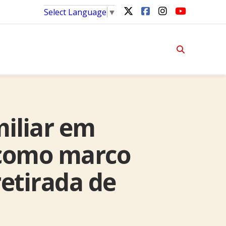
Select Language
▼
miliar em
 como marco
retirada de