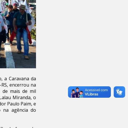
o, a Caravana da
f-RS, encerrou na
 de mais de mil
 Lalau Miranda, o
dor Paulo Paim, e
o na agência do