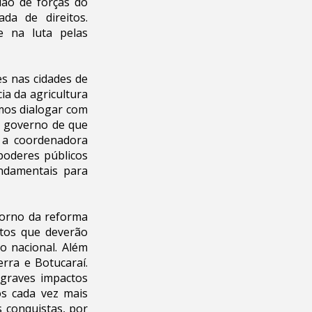
ião de forças do
da de direitos.
e na luta pelas
es nas cidades de
ia da agricultura
imos dialogar com
o governo de que
a a coordenadora
 poderes públicos
ndamentais para
torno da reforma
atos que deverão
o nacional. Além
rra e Botucaraí.
 graves impactos
os cada vez mais
 conquistas, por