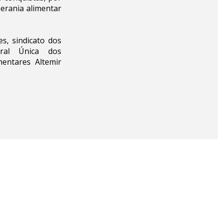
erania alimentar
s, sindicato dos
tral Única dos
mentares Altemir