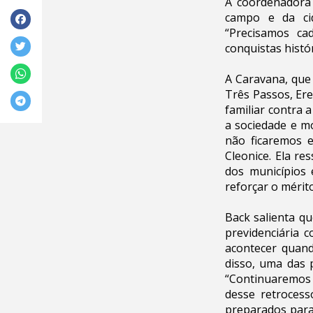
A coordenadora 
campo e da cid
“Precisamos ca
conquistas histó
A Caravana, que 
Três Passos, Ere
familiar contra 
a sociedade e m
não ficaremos e
Cleonice. Ela re
dos municípios
reforçar o mérito
Back salienta q
previdenciária 
acontecer quand
disso, uma das 
“Continuaremos 
desse retrocess
preparados para