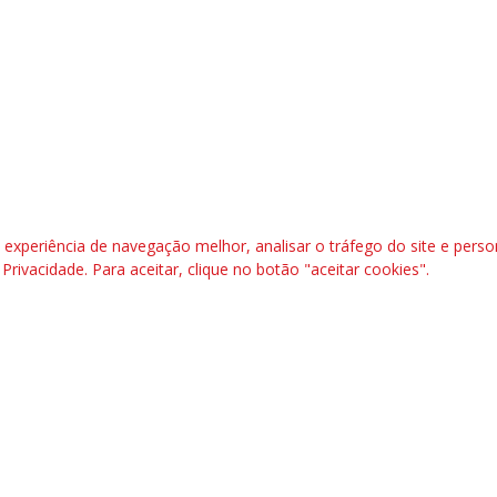
l, 6º andar. Salas 603 a 606 |CEP: 70.304-900
rafbrasil.org.br|
secgeral@fetraf.org.br
xperiência de navegação melhor, analisar o tráfego do site e perso
e Privacidade
. Para aceitar, clique no botão "aceitar cookies".