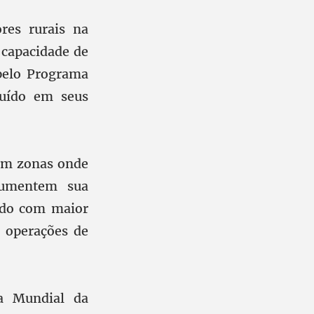
res rurais na
 capacidade de
pelo Programa
buído em seus
em zonas onde
 aumentem sua
ado com maior
e operações de
a Mundial da