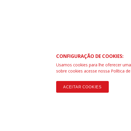
CONTRAF BRASIL
SCS Quadra 01 – Bloco “I” Ed. Centra
CONFIGURAÇÃO DE COOKIES:
Asa Sul – Brasília – DF
Telefone (61) 3032-8857 | www.cont
Usamos cookies para lhe oferecer uma e
SAC: 0800 04209 13
sobre cookies acesse nossa
Política d
ACEITAR COOKIES