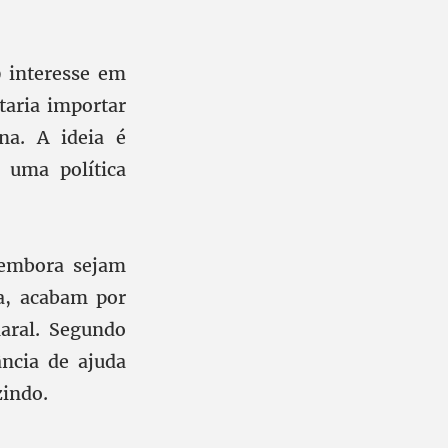
9 interesse em
taria importar
na. A ideia é
 uma política
 embora sejam
a, acabam por
aral. Segundo
ncia de ajuda
zindo.