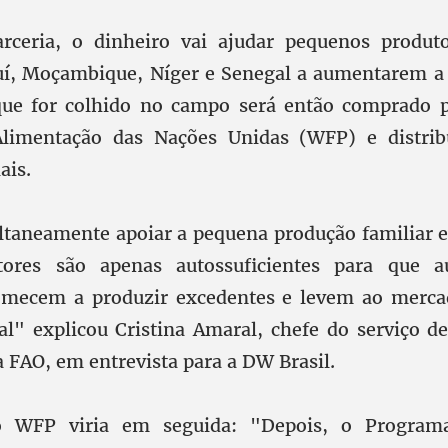
rceria, o dinheiro vai ajudar pequenos produto
uí, Moçambique, Níger e Senegal a aumentarem a
que for colhido no campo será então comprado 
limentação das Nações Unidas (WFP) e distri
ais.
ltaneamente apoiar a pequena produção familiar 
ltores são apenas autossuficientes para que
omecem a produzir excedentes e levem ao merc
al" explicou Cristina Amaral, chefe do serviço d
 FAO, em entrevista para a DW Brasil.
o WFP viria em seguida: "Depois, o Program