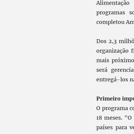
Alimentação 
programas so
completou Am
Dos 2,3 milhõ
organização f
mais próximo 
será gerenci
entregá-los n
Primeiro imp
O programa co
18 meses. "O 
países para v