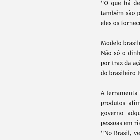
"O que há de
também são po
eles os forne
Modelo brasil
Não só o dinh
por traz da a
do brasileiro
A ferramenta 
produtos alim
governo adqu
pessoas em ri
"No Brasil, v