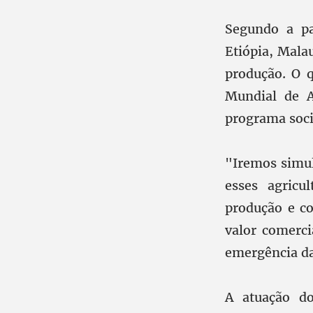
Segundo a pa
Etiópia, Mala
produção. O 
Mundial de A
programa soci
"Iremos simu
esses agricu
produção e c
valor comerci
emergência da
A atuação d