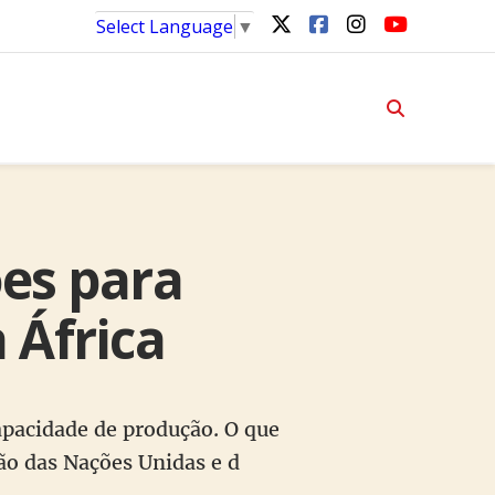
Select Language
▼
ões para
 África
capacidade de produção. O que
o das Nações Unidas e d