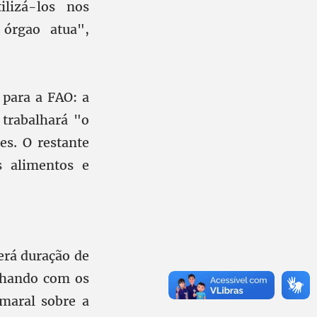
ilizá-los nos
 órgao atua",
 para a FAO: a
 trabalhará "o
es. O restante
s alimentos e
erá duração de
alhando com os
Amaral sobre a