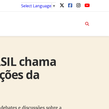
Select Language
▼
ASIL chama
ções da
debates e discussões sobre a