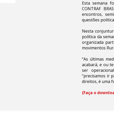
Esta semana foi
CONTRAF BRASIL
encontros, sem
questões polític
Nesta conjuntur
política da sema
organizada part
movimentos Rura
“As últimas me
acabará, e ou te
ser operaciona
“precisamos ir 
direitos, é uma 
(Faça o downloa