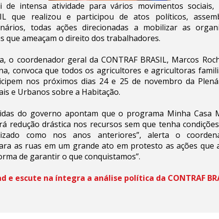
 de intensa atividade para vários movimentos sociais, 
 que realizou e participou de atos políticos, assembl
inários, todas ações direcionadas a mobilizar as organ
as que ameaçam o direito dos trabalhadores.
a, o coordenador geral da CONTRAF BRASIL, Marcos Rochi
na, convoca que todos os agricultores e agricultoras famil
icipem nos próximos dias 24 e 25 de novembro da Plená
is e Urbanos sobre a Habitação.
didas do governo apontam que o programa Minha Casa M
rá redução drástica nos recursos sem que tenha condições
lizado como nos anos anteriores”, alerta o coorden
para as ruas em um grande ato em protesto as ações qu
forma de garantir o que conquistamos”.
d e escute na íntegra a análise política da CONTRAF BR