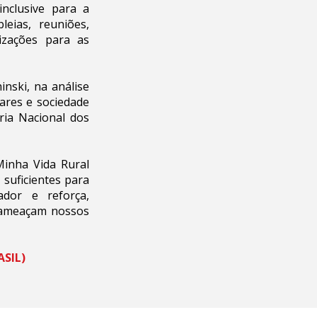
inclusive para a
eias, reuniões,
izações para as
nski, na análise
iares e sociedade
ria Nacional dos
inha Vida Rural
 suficientes para
ador e reforça,
e ameaçam nossos
ASIL)