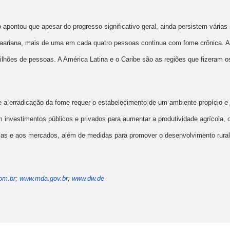
io apontou que apesar do progresso significativo geral, ainda persistem várias
saariana, mais de uma em cada quatro pessoas continua com fome crônica. A 
ilhões de pessoas. A América Latina e o Caribe são as regiões que fizeram 
ue a erradicação da fome requer o estabelecimento de um ambiente propício 
m investimentos públicos e privados para aumentar a produtividade agrícola, 
gias e aos mercados, além de medidas para promover o desenvolvimento rural 
.
om.br
;
www.mda.gov.br
;
www.dw.de