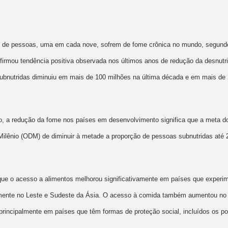
 de pessoas, uma em cada nove, sofrem de fome crônica no mundo, segundo 
nfirmou tendência positiva observada nos últimos anos de redução da desnut
bnutridas diminuiu em mais de 100 milhões na última década e em mais de
 a redução da fome nos países em desenvolvimento significa que a meta do
ilênio (ODM) de diminuir à metade a proporção de pessoas subnutridas até 
u que o acesso a alimentos melhorou significativamente em países que exper
mente no Leste e Sudeste da Ásia. O acesso à comida também aumentou no 
principalmente em países que têm formas de proteção social, incluídos os p