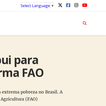
Select Language
▼
bui para
firma FAO
a extrema pobreza no Brasil. A
 Agricultura (FAO)