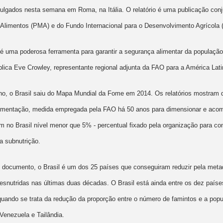
ivulgados nesta semana em Roma, na Itália. O relatório é uma publicação con
Alimentos (PMA) e do Fundo Internacional para o Desenvolvimento Agrícola (
ar é uma poderosa ferramenta para garantir a segurança alimentar da populaçã
plica Eve Crowley, representante regional adjunta da FAO para a América Lati
 o Brasil saiu do Mapa Mundial da Fome em 2014. Os relatórios mostram q
limentação, medida empregada pela FAO há 50 anos para dimensionar e aco
tem no Brasil nível menor que 5% - percentual fixado pela organização para co
a subnutrição.
documento, o Brasil é um dos 25 países que conseguiram reduzir pela meta
snutridas nas últimas duas décadas. O Brasil está ainda entre os dez paíse
ando se trata da redução da proporção entre o número de famintos e a popula
enezuela e Tailândia.