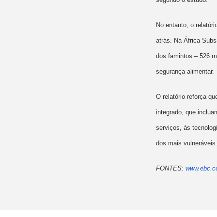
No entanto, o relatór
atrás. Na África Sub
dos famintos – 526 m
segurança alimentar.
O relatório reforça q
integrado, que inclua
serviços, às tecnolo
dos mais vulneráveis
FONTES:
www.ebc.c