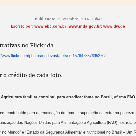
Publicado:
18 Setembro, 2014 - 13h43
Escrito por: www.ebc.com.br; www.mda.gov.br; www.dw.de
trativas no Flickr da
://www.flickr.com/photos/codevasf/sets/72157647337695270/
 o crédito de cada foto.
Agricultura familiar contribui para erradicar fome no Brasil, afirma FAO
r tem contribuído para a erradicação da fome e superação da extrema pobreza n
anização das Nações Unidas para Alimentação e Agricultura (FAO) nos relató
r no Mundo” e “Estado da Segurança Alimentar e Nutricional no Brasil – Um R