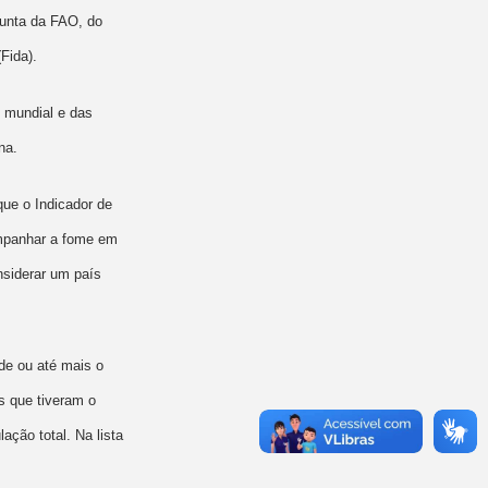
junta da FAO, do
Fida).
o mundial e das
na.
ue o Indicador de
mpanhar a fome em
nsiderar um país
de ou até mais o
s que tiveram o
ção total. Na lista