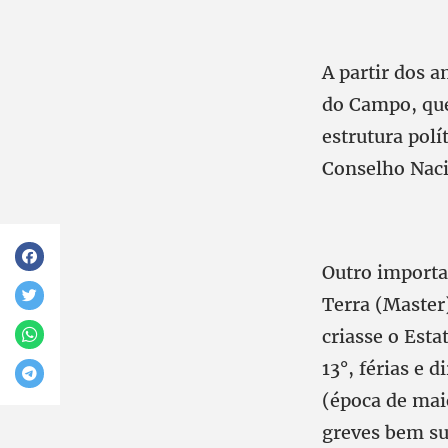
A partir dos 
do Campo, que
estrutura polí
Conselho Naci
Outro importa
Terra (Master
criasse o Esta
13°, férias e 
(época de mai
greves bem su