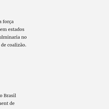
a força
s em estados
culminaria no
 de coalizão.
o Brasil
ment de