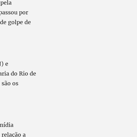
 pela
 passou por
 de golpe de
J) e
ria do Rio de
 são os
mídia
 relação a