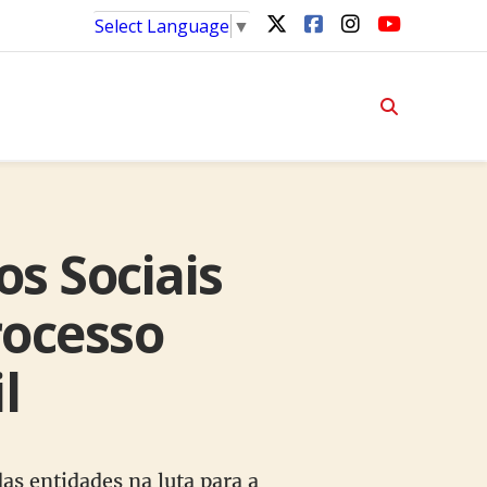
Select Language
▼
s Sociais
rocesso
l
as entidades na luta para a