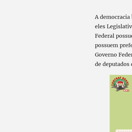
A democracia 
eles Legislati
Federal possu
possuem prefe
Governo Feder
de deputados d