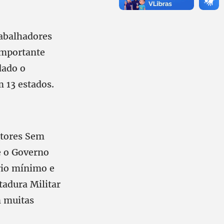
rabalhadores
importante
dado o
 13 estados.
ltores Sem
e o Governo
ário mínimo e
tadura Militar
m muitas