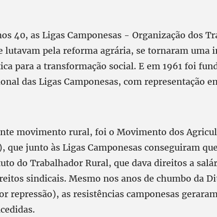
anos 40, as Ligas Camponesas - Organização dos T
 lutavam pela reforma agrária, se tornaram uma 
tica para a transformação social. E em 1961 foi fun
onal das Ligas Camponesas, com representação em
nte movimento rural, foi o Movimento dos Agricu
), que junto às Ligas Camponesas conseguiram qu
tuto do Trabalhador Rural, que dava direitos a sal
direitos sindicais. Mesmo nos anos de chumbo da Di
or repressão), as resistências camponesas gerara
cedidas.