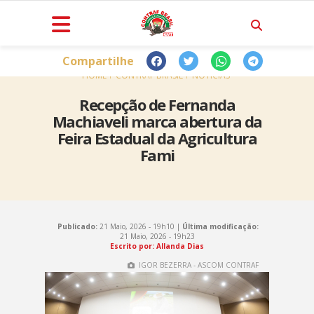
Compartilhe
HOME
CONTRAF BRASIL
NOTÍCIAS
Recepção de Fernanda
Machiaveli marca abertura da
Feira Estadual da Agricultura
Fami
Publicado:
21 Maio, 2026 - 19h10 |
Última modificação:
21 Maio, 2026 - 19h23
Escrito por: Allanda Dias
IGOR BEZERRA - ASCOM CONTRAF