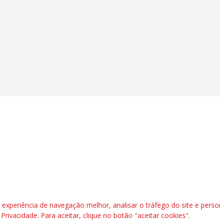
l, 6º andar. Salas 603 a 606 |CEP: 70.304-900
rafbrasil.org.br|
secgeral@fetraf.org.br
xperiência de navegação melhor, analisar o tráfego do site e perso
e Privacidade
. Para aceitar, clique no botão "aceitar cookies".