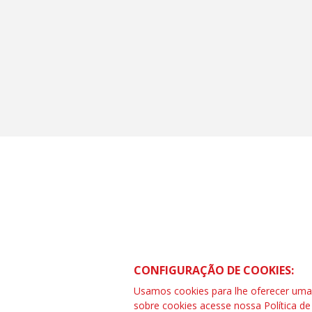
CONTRAF BRASIL
SCS Quadra 01 – Bloco “I” Ed. Centra
CONFIGURAÇÃO DE COOKIES:
Asa Sul – Brasília – DF
Telefone (61) 3032-8857 | www.cont
Usamos cookies para lhe oferecer uma e
SAC: 0800 04209 13
sobre cookies acesse nossa
Política d