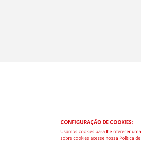
CONTRAF BRASIL
SCS Quadra 01 – Bloco “I” Ed. Centra
CONFIGURAÇÃO DE COOKIES:
Asa Sul – Brasília – DF
Telefone (61) 3032-8857 | www.cont
Usamos cookies para lhe oferecer uma e
SAC: 0800 04209 13
sobre cookies acesse nossa
Política d