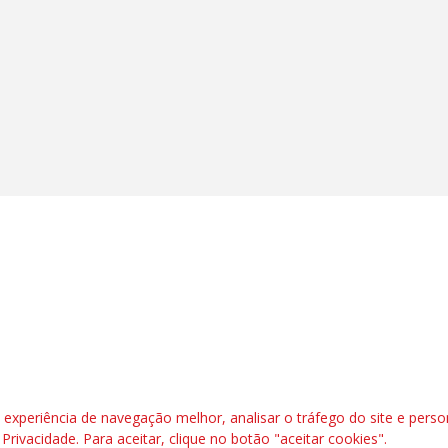
l, 6º andar. Salas 603 a 606 |CEP: 70.304-900
rafbrasil.org.br|
secgeral@fetraf.org.br
xperiência de navegação melhor, analisar o tráfego do site e perso
e Privacidade
. Para aceitar, clique no botão "aceitar cookies".