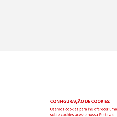
CONTRAF BRASIL
SCS Quadra 01 – Bloco “I” Ed. Centra
CONFIGURAÇÃO DE COOKIES:
Asa Sul – Brasília – DF
Telefone (61) 3032-8857 | www.cont
Usamos cookies para lhe oferecer uma e
SAC: 0800 04209 13
sobre cookies acesse nossa
Política d