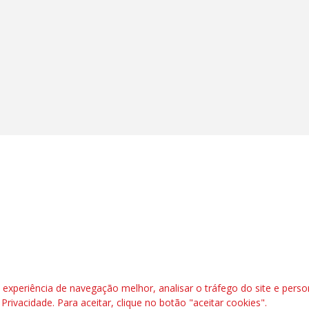
l, 6º andar. Salas 603 a 606 |CEP: 70.304-900
rafbrasil.org.br|
secgeral@fetraf.org.br
xperiência de navegação melhor, analisar o tráfego do site e perso
e Privacidade
. Para aceitar, clique no botão "aceitar cookies".